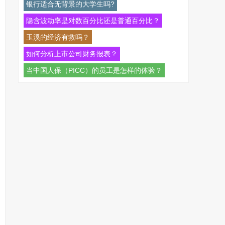
都有哪些深层次原因？
银行适合无背景的大学生吗?
隐含波动率是对数百分比还是普通百分比？
玉溪的经济有救吗？
如何分析上市公司财务报表？
当中国人保（PICC）的员工是怎样的体验？