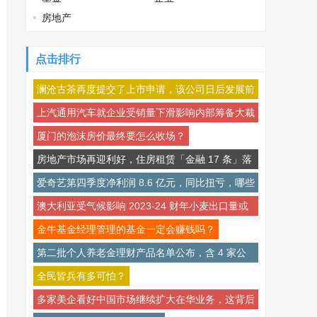
房地产
点击排行
澜沧古茶再度提交了上市申请，该公司日后发展前
景如何？
上汽通用汽车就企业受销量下滑影响内部筹备大裁
员等传闻辟谣，目前企业经营情况如何？
厦门的泡沫房价最终要怎么收场？
房地产市场再迎利好，住房租赁「金融 17 条」落
地，有哪些信息值得关注？对房屋租赁市场带来什
爱奇艺第四季度净利润 8.6 亿元，同比扭亏，哪些
么影响？
信息值得关注？
澳大利亚受气候影响 2023-24 财年小麦出口量或
大跌 20% ，大跌主要受哪些因素影响？
金牛基金经理管理的基金一定会赚钱吗？
第二批个人养老金理财产品名单公布，含 4 家公
司 11 只产品，哪只产品投资前景如何？
全民皆兵有多可怕？
多家美企看好中国市场继续扩大在华业务，这背后