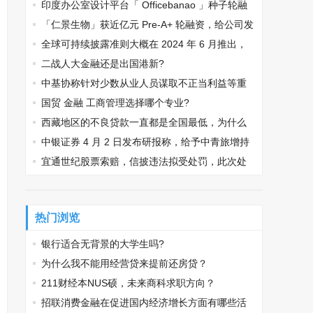
印度办公室设计平台「 Officebanao 」种子轮融
资 600 万美元，该公司未来发展前景如何？
「仁景生物」获近亿元 Pre-A+ 轮融资，给公司发
展带来了哪些利好？
全球可持续披露准则大概在 2024 年 6 月推出，
该政策发布对金融市场会有何影响？
二战人大金融还是出国港新?
中基协称针对少数从业人员谋取不正当利益等重
点问题，明确彰显监管自律态度，你对此怎么看？
国贸 金融 工商管理选择哪个专业?
西藏地区的不良贷款一直都是全国最低，为什么
在2019年大幅上升？
中银证券 4 月 2 日发布研报称，给予中青旅增持
评级，如何从商业角度解读此举？
宜通世纪股票索赔，信披违法拟受处罚，此次处
罚对该行业起到了哪些警示作用？
热门浏览
银行适合无背景的大学生吗?
为什么我不能用经营贷来提前还房贷？
211财经本NUS硕，未来商科求职方向？
招联消费金融在促进国内经济增长方面有哪些活