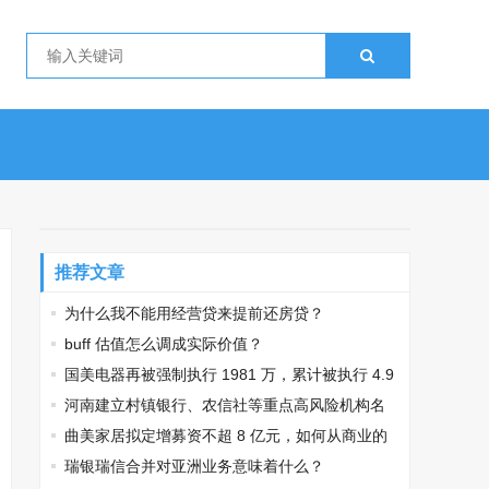
推荐文章
为什么我不能用经营贷来提前还房贷？
buff 估值怎么调成实际价值？
国美电器再被强制执行 1981 万，累计被执行 4.9
亿，具体情况如何？
河南建立村镇银行、农信社等重点高风险机构名
单制管理机制，将起到哪些作用？
曲美家居拟定增募资不超 8 亿元，如何从商业的
角度解读此举？
瑞银瑞信合并对亚洲业务意味着什么？