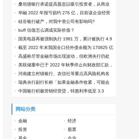
动？
桑坦德银行承诺提高股息以吸引投资者，从商业
角度如何看待企业此举？
华融 2022 年报亏损约 276 亿，目前该企业经营
现状如何？
硅谷银行破产，对我中资公司有影响吗?
buff 估值怎么调成实际价值？
国美电器再被强制执行 1981 万，累计被执行 4.9
亿，具体情况如何？
截至 2022 年末我国全口径外债余额为 170825 亿
元人民币，这一金额说明什么？
高盛称尽管金融市场出现波动，但欧洲央行仍处
于紧缩模式，这背后都有哪些原因？
美联储重申已于 2022 年秋季停止向财政部汇款，
这么做的原因是什么？
河南建立村镇银行、农信社等重点高风险机构名
单制管理机制，将起到哪些作用？
瑞典央行副行长称「如果金融条件收紧，可能会
影响 4 月份的政策决策」，会给当地经济造成哪些
中国银行积极营销经营贷，特惠利率低至 3.3
影响？
5%，这对金融行业有哪些改变？
网站分类
金融
经济
投资
股票
基金
企业