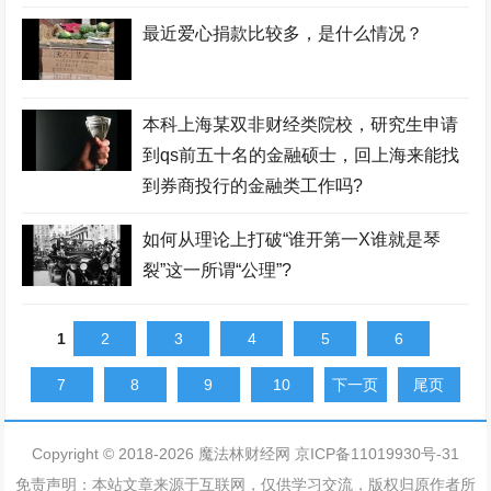
最近爱心捐款比较多，是什么情况？
本科上海某双非财经类院校，研究生申请
到qs前五十名的金融硕士，回上海来能找
到券商投行的金融类工作吗?
如何从理论上打破“谁开第一X谁就是琴
裂”这一所谓“公理”?
1
2
3
4
5
6
7
8
9
10
下一页
尾页
Copyright © 2018-
2026
魔法林财经网
京ICP备11019930号-31
免责声明：本站文章来源于互联网，仅供学习交流，版权归原作者所