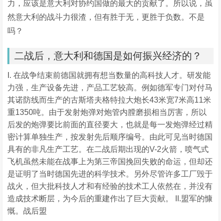
力，应该是意大利对协约国做的最大的贡献了。所以说，虽
然意大利的战斗力很渣，但有胜于无，更胜于负数。不是
吗？
二战后，意大利和德国是如何振兴经济的？
I. 在战争结束前德国就拥有想当数量的高科技人才。研发能
力强，生产设备先进，产品工艺较高。例如德军专门对付马
其诺防线而生产的古斯塔夫格特拉大炮长43米宽7米高11米
重1350吨。由于发射炮弹对炮管内膛磨损相当厉害，所以
后发的炮弹要比前面的直径要大，也就是每一发炮弹经过精
密计算单独生产，按发射先后顺序编号。由此可见当时德国
具有的非凡生产工艺。在二战后期出现的V-2火箭，喷气式
飞机虽然未能在战事上为第三帝国挽回失败的命运，但却还
是证明了当时德国先进的科学技术。另外尽管许多工厂毁于
战火，但大批科技人才和有经验的技术工人依然在，并没有
造成技术断层，为今后的重建作出了巨大贡献。 II.盟军的慷
慨。战后盟