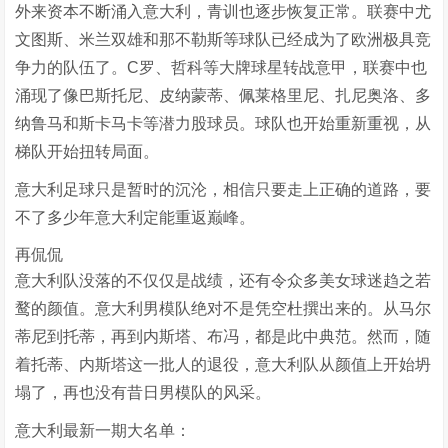
外来资本不断涌入意大利，青训也逐步恢复正常。联赛中尤
文图斯、米兰双雄和那不勒斯等球队已经成为了欧洲极具竞
争力的队伍了。C罗、哲科等大牌球星转战意甲，联赛中也
涌现了像巴斯托尼、皮纳蒙蒂、佩莱格里尼、扎尼奥洛、多
纳鲁马和斯卡马卡等潜力股球员。球队也开始重新重视，从
梯队开始扭转局面。
意大利足球只是暂时的沉沦，相信只要走上正确的道路，要
不了多少年意大利定能重返巅峰。
再侃侃
意大利队没落的不仅仅是战绩，还有令众多美女球迷趋之若
鹜的颜值。意大利男模队绝对不是凭空杜撰出来的。从马尔
蒂尼到托蒂，再到内斯塔、布冯，都是此中典范。然而，随
着托蒂、内斯塔这一批人的退役，意大利队从颜值上开始坍
塌了，再也没有昔日男模队的风采。
意大利最新一期大名单：