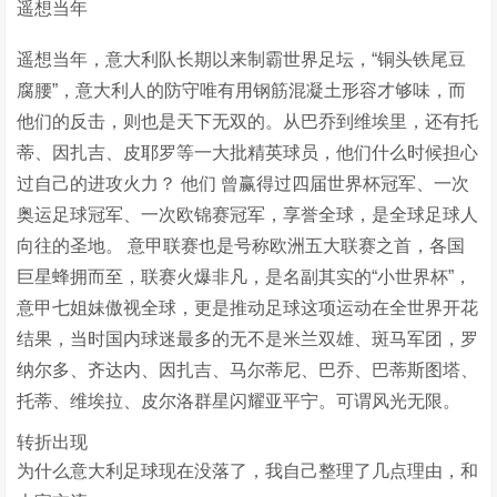
遥想当年
遥想当年，意大利队长期以来制霸世界足坛，“铜头铁尾豆
腐腰”，意大利人的防守唯有用钢筋混凝土形容才够味，而
他们的反击，则也是天下无双的。从巴乔到维埃里，还有托
蒂、因扎吉、皮耶罗等一大批精英球员，他们什么时候担心
过自己的进攻火力？ 他们 曾赢得过四届世界杯冠军、一次
奥运足球冠军、一次欧锦赛冠军，享誉全球，是全球足球人
向往的圣地。 意甲联赛也是号称欧洲五大联赛之首，各国
巨星蜂拥而至，联赛火爆非凡，是名副其实的“小世界杯”，
意甲七姐妹傲视全球，更是推动足球这项运动在全世界开花
结果，当时国内球迷最多的无不是米兰双雄、斑马军团，罗
纳尔多、齐达内、因扎吉、马尔蒂尼、巴乔、巴蒂斯图塔、
托蒂、维埃拉、皮尔洛群星闪耀亚平宁。可谓风光无限。
转折出现
为什么意大利足球现在没落了，我自己整理了几点理由，和