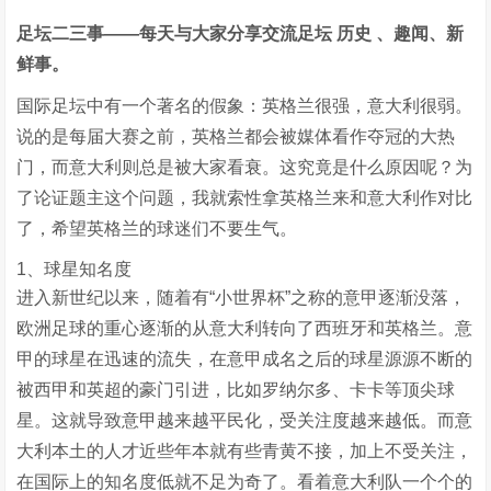
足坛二三事——每天与大家分享交流足坛 历史 、趣闻、新
鲜事。
国际足坛中有一个著名的假象：英格兰很强，意大利很弱。
说的是每届大赛之前，英格兰都会被媒体看作夺冠的大热
门，而意大利则总是被大家看衰。这究竟是什么原因呢？为
了论证题主这个问题，我就索性拿英格兰来和意大利作对比
了，希望英格兰的球迷们不要生气。
1、球星知名度
进入新世纪以来，随着有“小世界杯”之称的意甲逐渐没落，
欧洲足球的重心逐渐的从意大利转向了西班牙和英格兰。意
甲的球星在迅速的流失，在意甲成名之后的球星源源不断的
被西甲和英超的豪门引进，比如罗纳尔多、卡卡等顶尖球
星。这就导致意甲越来越平民化，受关注度越来越低。而意
大利本土的人才近些年本就有些青黄不接，加上不受关注，
在国际上的知名度低就不足为奇了。看着意大利队一个个的