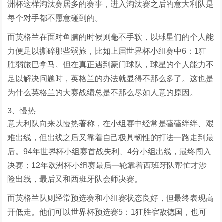
洲杯这样淘汰赛居多的赛事，进入淘汰赛之后的意大利队是
每个对手都不愿意碰到的。
而英格兰在面对鱼腩的时候则毫不手软，以球星们的个人能
力便足以撕碎那些弱旅，比如上届世界杯小组赛中6：1狂
胜弱旅巴拿马。但在真正遇到豪门球队，球星的个人能力不
足以解决问题时，英格兰的办法就显得不那么多了。这也是
为什么英格兰的大赛战绩总是不那么尽如人意的原因。
3、慢热
意大利队向来以慢热著称，在小组赛中经常是磕磕绊绊、艰
难出线，但出线之后又靠着自己极具韧性的打法一路走到最
后。94年世界杯小组赛首战失利、4分小组出线，最终闯入
决赛；12年欧洲杯小组赛最后一轮靠着西班牙队帮忙才涉
险出线，最后又和西班牙队会师决赛。
而英格兰队则经常预选赛和小组赛状态良好，但最终表现高
开低走。他们可以世界杯预选赛5：1狂胜宿敌德国，也可