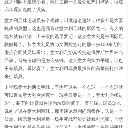
意大利队不是被小看，而且之前一直是夺冠热门球队，但这
几年逐渐走向了没落。
意大利足球运动员有个规律，叫做越老越妖，很多都是大器
晚成的典型，这也是我喜欢意大利足球的原因之一。有人的
地方就有江湖，出来混的迟早要还，这次意大利是被国际足
联做掉了。从意大利足协与文图拉签订的那一份100来万的
廉价合同就足以看出，意大利足协真没把进俄罗斯世界杯当
回事，首先考虑的是怎么省钱。这支意大利实力平庸，但也
不差瑞典。看比赛了，意大利用瑞典最擅长的高举高打打法
来打瑞典。
上半场意大利两次手球，至少可以有一个点球，一个点球就
可以宣布意大利突然死亡，瑞典只要进一个，意大利必须进
3个，剩下的比赛就将沦为垃圾时间了。赛前瑞典球员怎么
说的？说在意大利踢球，那里谈论裁判问题很多，这是一个
伏笔。暗示意大利最后一场生死战可能会被裁判照顾，当然
意大利这也是有先例的，此伏笔与上半场的两个夸张的手球