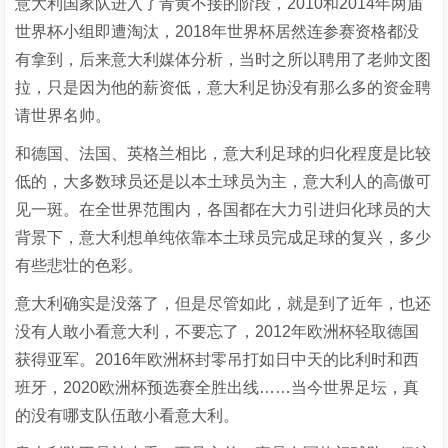
意大利国家队进入了青黄不接的阶段，2010和2014年两届
世界杯小组即遭淘汰，2018年世界杯居然连参赛资格都没
有拿到，后来意大利媒体分析，当时之所以聘用了老帅文图
拉，只是因为他的薪资低，意大利足协没有那么多的资金聘
请世界名帅。
和德国、法国、英格兰相比，意大利足球的归化程度是比较
低的，大多数球员还是以本土球员为主，意大利人的高傲可
见一斑。在全世界范围内，各国都在大力引进归化球员的大
背景下，意大利想单纯依靠本土球员完成足球的复兴，多少
有些悲壮的色彩。
意大利确实是没落了，但是尽管如此，就是到了近年，也还
没有人敢小看意大利，不要忘了，2012年欧洲杯轻取德国
获得亚军。2016年欧洲杯封零吊打如日中天的比利时和西
班牙，2020欧洲杯预选赛全胜出线……当今世界足坛，真
的没有哪支队伍敢小看意大利。