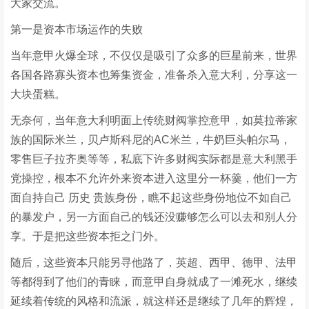
大家交流。
第一是资本市场运作的失败
当年意甲火爆全球，不仅仅是吸引了众多的巨星前来，世界
各国各路寡头资本也筹集资金，准备杀入意大利，分享这一
大块蛋糕。
无奈何，当年意大利明面上传统财阀掌控意甲，如莫拉蒂家
族的国际米兰，贝卢斯科尼的AC米兰，牛奶巨头帕尔马，
零售巨子拉齐奥等等，私底下许多财阀实际都是意大利黑手
党操控，根本不允许外来资本进入这里分一杯羹，他们一方
面自持自己 历史 贵族身份，瞧不起这些身份地位不如自己
的暴发户，另一方面自己的钱还没赚够怎么可以去和别人分
享。于是把这些资本拒之门外。
随后，这些资本只能另寻他路了，英超、西甲、德甲、法甲
等都得到了他们的青睐，而意甲自身就成了一滩死水，继续
延续着传统的风格和流派，就这样还是继续了几年的辉煌，