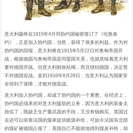
意大利最终在1915年4月同协约国秘密签订了《伦敦条
约》，正是加入协约国，当然，获得了很多的利益。作为对
协约国的回报，意大利将在1915年5月22日对奥匈帝国开
战，根据德国与奥匈帝国是同盟国关系，也就意味着意大利
要对德国开战。但意大利财政枯竭，而且惧怕德国，决定暂
不对德国宣战。直到1916年8月28日，当意大利认为国家安
全得到了保障，才敢对德宣战。
意大利加入协约国，却成了协约国的一个累赘。在经济上，
协约国必须承担对意大利援助的义务，因为意大利的装备太
拙劣了，既缺乏生产重武器的手段，又没有钱购买。英国过
去还可以依靠法国的煤来提供能源补给，可如今法国东北部
的煤矿被德国占领了，英国自己不能就地得到煤炭补给，却