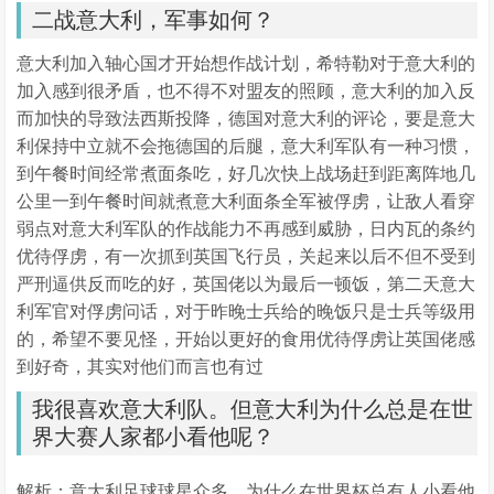
二战意大利，军事如何？
意大利加入轴心国才开始想作战计划，希特勒对于意大利的
加入感到很矛盾，也不得不对盟友的照顾，意大利的加入反
而加快的导致法西斯投降，德国对意大利的评论，要是意大
利保持中立就不会拖德国的后腿，意大利军队有一种习惯，
到午餐时间经常煮面条吃，好几次快上战场赶到距离阵地几
公里一到午餐时间就煮意大利面条全军被俘虏，让敌人看穿
弱点对意大利军队的作战能力不再感到威胁，日内瓦的条约
优待俘虏，有一次抓到英国飞行员，关起来以后不但不受到
严刑逼供反而吃的好，英国佬以为最后一顿饭，第二天意大
利军官对俘虏问话，对于昨晚士兵给的晚饭只是士兵等级用
的，希望不要见怪，开始以更好的食用优待俘虏让英国佬感
到好奇，其实对他们而言也有过
我很喜欢意大利队。但意大利为什么总是在世
界大赛人家都小看他呢？
解析：意大利足球球星众多，为什么在世界杯总有人小看他