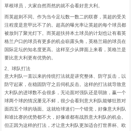
草根球员，大家自然而然的就不会看好意大利。
而英超则不同。作为当今足坛数一数二的联赛，英超的受关
注程度是意甲比不了的。超高的曝光率让英超的每个球员都
被放到了聚光灯下。而英超扶持本土球员的计划也让有着英
格兰户口的球员有更多的机会崭露头角，英格兰籍的球员在
国际足坛的知名度更高。这样至少从牌面上来看，英格兰是
要比意大利更有优势的。
2、球队打法
意大利队一直以来的传统打法就是讲究整体、防守反击，以
防守起家，在稳固防守之后伺机反击。这样的打法就导致意
大利队的进球数不会很多，无论面对强队还是弱旅，赢一个
球两个球的情况屡见不鲜，很少会看到意大利队能够狂胜对
面四五个球的场面。这就给球迷们一个错觉，好像意大利队
和谁比赛的优势都不大，好像谁都有战胜意大利队的机会。
但正因为这样的打法，才让意大利队更加适合打世界杯、欧