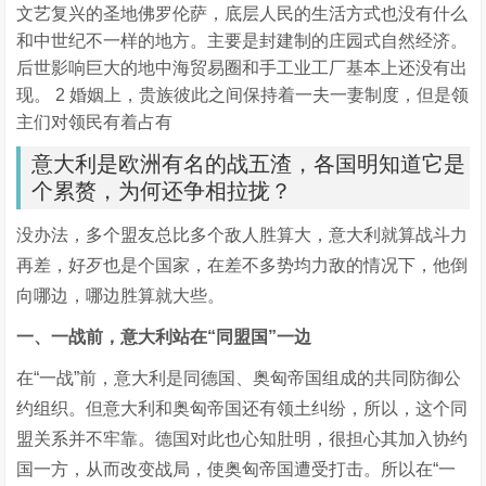
文艺复兴的圣地佛罗伦萨，底层人民的生活方式也没有什么
和中世纪不一样的地方。主要是封建制的庄园式自然经济。
后世影响巨大的地中海贸易圈和手工业工厂基本上还没有出
现。 2 婚姻上，贵族彼此之间保持着一夫一妻制度，但是领
主们对领民有着占有
意大利是欧洲有名的战五渣，各国明知道它是
个累赘，为何还争相拉拢？
没办法，多个盟友总比多个敌人胜算大，意大利就算战斗力
再差，好歹也是个国家，在差不多势均力敌的情况下，他倒
向哪边，哪边胜算就大些。
一、一战前，意大利站在“同盟国”一边
在“一战”前，意大利是同德国、奥匈帝国组成的共同防御公
约组织。但意大利和奥匈帝国还有领土纠纷，所以，这个同
盟关系并不牢靠。德国对此也心知肚明，很担心其加入协约
国一方，从而改变战局，使奥匈帝国遭受打击。所以在“一