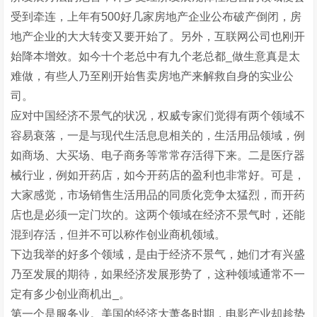
受到牵连，上年有500好几家房地产企业公布破产倒闭，房
地产企业的大大转变又要开始了。另外，互联网公司也刚开
始降本增效。如今十个老总中有九个老总都_做生意真是太
难做，有些人乃至刚开始售卖房地产来解救自身的实业公
司。
应对中国经济不景气的状况，权威专家们觉得有两个领域不
容易衰落，一是与现代生活息息相关的，生活用品领域，例
如商场、大买场、电子商务等常常存活得下来。二是医疗器
械行业，例如开药店，如今开药店的盈利也非常好。可是，
大家感觉，市场销售生活用品的同质化竞争太猛烈，而开药
店也是必须一定门坎的。这两个领域在经济不景气时，还能
混到存活，但并不可以称作创业商机领域。
下边我举的好多个领域，是由于经济不景气，她们才有兴盛
乃至发展的期待，如果经济发展形势了，这种领域通常不一
定有多少创业商机出_。
第一个是服务业。美国的经济大萧条时期，电影产业却趁势