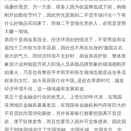
场廉价甩货。另一方面，很多人因为收益降低或下岗，购物
刚开始勤俭节约了，因此穷光蛋跑到二手货市场讨论一下有
什么好物品买回家了。而做二手货做生意的人，必然是逆势
大赚一笔钱。
第四个是画妆美容业。经济环境好的情况下，不管男孩和女
孩找个工作较为非常容易，因此也不用在自身的“颜面左右
很大的气力。而经济环境不太好时，画妆美容护肤、整体形
象设计这种能提升初入职场人员表面品牌形象的领域都刚开
始爆火，乃至也有整容手术和牙科医生领域也都是会业务流
程多到太忙。如今美容医疗在中国_是处在草莽时代，越发
经济环境不佳，这一领域越有发展前途。
第五个是金融业行业的拾荒人。上世纪90年代末，在我国
亚洲地区金融风暴暴发后，在我国各金融机构均存有巨大的
不良贷款尚需消化吸收，另外各家银行都要想脱离不良贷
款，便于轻便发售，而且也要导入国外可交换债券。因此我
国于99年陆续创立了中国华融、中国长城、中国东方、中