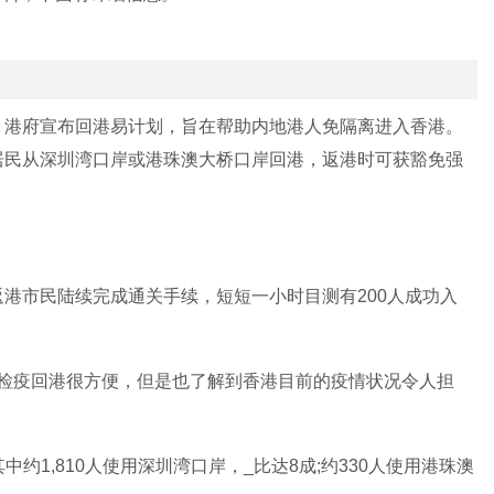
，港府宣布回港易计划，旨在帮助内地港人免隔离进入香港。
居民从深圳湾口岸或港珠澳大桥口岸回港，返港时可获豁免强
返港市民陆续完成通关手续，短短一小时目测有200人成功入
免检疫回港很方便，但是也了解到香港目前的疫情状况令人担
中约1,810人使用深圳湾口岸，_比达8成;约330人使用港珠澳