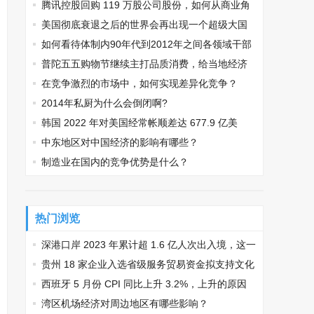
腾讯控股回购 119 万股公司股份，如何从商业角
度解读此举？
美国彻底衰退之后的世界会再出现一个超级大国
吗？哪个国家更有可能成为下一个超级大国？
如何看待体制内90年代到2012年之间各领域干部
对社会发展的作用？
普陀五五购物节继续主打品质消费，给当地经济
发展带来哪些帮助？
在竞争激烈的市场中，如何实现差异化竞争？
2014年私厨为什么会倒闭啊?
韩国 2022 年对美国经常帐顺差达 677.9 亿美
元，这一数据透露了哪些信息？
中东地区对中国经济的影响有哪些？
制造业在国内的竞争优势是什么？
热门浏览
深港口岸 2023 年累计超 1.6 亿人次出入境，这一
数据透露了哪些信息？
贵州 18 家企业入选省级服务贸易资金拟支持文化
贸易企业名单，这对当地外贸经济发展有哪些帮
西班牙 5 月份 CPI 同比上升 3.2%，上升的原因
助？
有哪些？
湾区机场经济对周边地区有哪些影响？