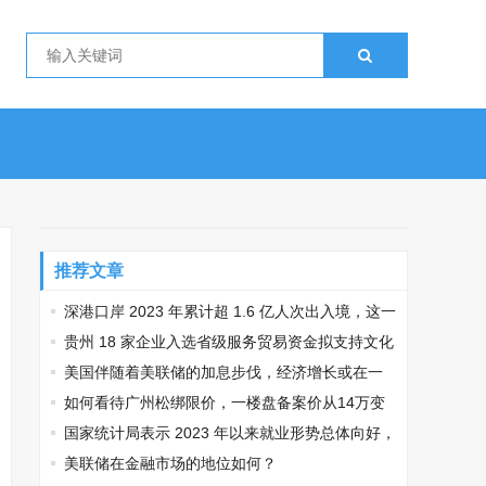
推荐文章
深港口岸 2023 年累计超 1.6 亿人次出入境，这一
数据透露了哪些信息？
贵州 18 家企业入选省级服务贸易资金拟支持文化
贸易企业名单，这对当地外贸经济发展有哪些帮
美国伴随着美联储的加息步伐，经济增长或在一
助？
季度降温，目前当地经济形势如何？
如何看待广州松绑限价，一楼盘备案价从14万变
成22万，最高涨幅高达64%？
国家统计局表示 2023 年以来就业形势总体向好，
但压力依然较大，你对此有何看法？
美联储在金融市场的地位如何？