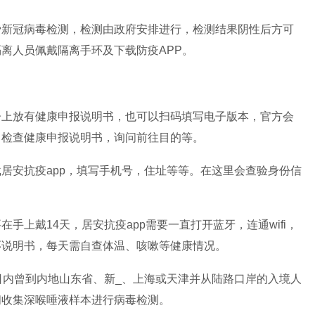
费新冠病毒检测，检测由政府安排进行，检测结果阴性后方可
离人员佩戴隔离手环及下载防疫APP。
子上放有健康申报说明书，也可以扫码填写电子版本，官方会
，检查健康申报说明书，询问前往目的等。
居安抗疫app，填写手机号，住址等等。在这里会查验身份信
手上戴14天，居安抗疫app需要一直打开蓝牙，连通wifi，
环说明书，每天需自查体温、咳嗽等健康情况。
日内曾到内地山东省、新_、上海或天津并从陆路口岸的入境人
间收集深喉唾液样本进行病毒检测。