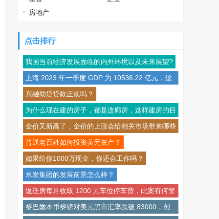
房地产
点击排行
我国当前经济发展面临的内外环境以及未来展望?
上海 2023 年一季度 GDP 为 10536.22 亿元，这
一数据说明了什么？
东融助贷贷款正规吗？
为什么现在建的房子，都是连廊房，这样建房的目
前是为了什么？
金价又新高了，金价的上涨会给相关市场带来哪些
影响？
普通老百姓如何投资美元资产？
如果给你1000万现金，你还会工作吗？
水发集团的发展前景怎么样？
返迁房每月收取 1200 元车位停车费，此案有何警
示意义？
黎巴嫩本币黎镑对美元黑市汇率跌破 83000，创