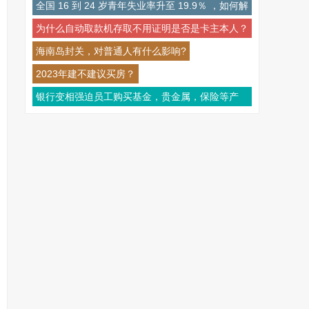
历史新低，目前当地情况如何？
全国 16 到 24 岁青年失业率升至 19.9％ ，如何解
读这一数据？怎样应对其可能带来的影响？
为什么自动取款机存取不用证明是否是卡主本人？
海南岛封关，对普通人有什么影响?
2023年建不建议买房？
银行变相强迫员工购买基金，贵金属，保险等产
品，基金隔一两个月叫买一次，要不要勇敢拒绝?