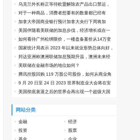
乌克兰外长称正等待欧盟解除农产品出口禁运，
如何看待此事？
对于一种商品，消费者想要有的数量都已经有
了，货币的边际效用大于0，为什么这时边际效用不
加拿大帝国商业银行预计加拿大央行下周将加
确定？
息，目前当地经济形式如何？
美国伴随着美联储的加息步伐，经济增长或在一
季度降温，目前当地经济形势如何？
如何看待广州松绑限价，一楼盘备案价从14万变
成22万，最高涨幅高达64%？
国家统计局表示 2023 年以来就业形势总体向好，
但压力依然较大，你对此有何看法？
邦达亚洲称澳洲联储加息预期升温，澳洲未来经
济走势如何？
美联储在金融市场的地位如何？
腾讯控股回购 119 万股公司股份，如何从商业角
度解读此举？
9 月 20 日至 24 日 2023 世界制造业大会将在安
徽合肥举办，该大会举行有何积极影响？
美国彻底衰退之后的世界会再出现一个超级大国
吗？哪个国家更有可能成为下一个超级大国？
网站分类
金融
经济
投资
股票
基金
企业