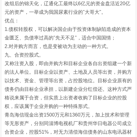
改组后的锦天化，辽通化工最终以6亿元的资金盘活近20亿
元的资产，一举成为我国尿素行业的"大哥大"。
优点：
1.债权转股权，可以解决国企由于投资体制缺陷造成的资本
金匮乏、负债率过高的"先天不足"，适合中国国情；
2.对并购方而言，也是变被动为主动的一种方式。
九、合资控股式。
又称注资入股，即由并购方和目标企业各自出资组建一个新
的法人单位。目标企业以资产、土地及人员等出资，并购方
以技术、资金、管理等出资，占控股地位。目标企业原有的
债务仍由目标企业承担，以新建企业分红偿还。这种方式严
格说来属于合资，但实质上出资者收购了目标企业的控股
权，应该属于企业并购的一种特殊形式。
青岛海信现金出资1500万元和1360万元，加上技术和管理
等无形资产，分别同淄博电视机厂和贵州华日电器公司成立
合资企业，控股51%，对无力清偿海信债务的山东电讯器材